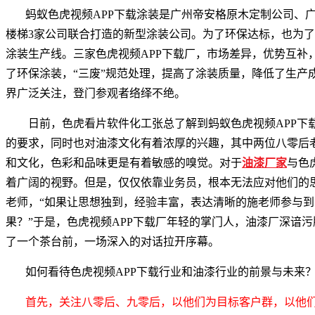
蚂蚁色虎视频APP下载涂装是广州帝安格原木定制公司、广
楼梯3家公司联合打造的新型涂装公司。为了环保达标，也为
涂装生产线。三家色虎视频APP下载厂，市场差异，优势互补
了环保涂装，“三废”规范处理，提高了涂装质量，降低了生产
界广泛关注，登门参观者络绎不绝。
日前，色虎看片软件化工张总了解到蚂蚁色虎视频APP下
的要求，同时也对油漆文化有着浓厚的兴趣，其中两位八零后
和文化，色彩和品味更是有着敏感的嗅觉。对于
油漆厂家
与色
着广阔的视野。但是，仅仅依靠业务员，根本无法应对他们的
老师，
“如果让思想独到，经验丰富，表达清晰的施老师参与
果？”于是，色虎视频APP下载厂年轻的掌门人，油漆厂深谙
了一个茶台前，一场深入的对话拉开序幕。
如何看待色虎视频APP下载行业和油漆行业的前景与未来
首先，关注八零后、九零后，以他们为目标客户群，以他