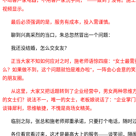
不动客户家电器，不用客户家洗手间，”——做到了没有。施工
视频显示。
最后必须强调的是，服务有成本，投入需谨慎。
聊到兴高采烈的当口，朱总忽然冒出一个问题：
我还没结婚，怎么交女友？
正当大家不知如何应对之时，施老师语惊四座：“女士最需
么？如果做不到，这个问题就怕是难办啦”，一阵会心会意的
的朋友圈。
从这里，大家又把话题转到了企业经营中，男女两种思维
的女士们？说法不一，唯一的女士，老板娘说话了：“企业掌门
谈锋犀利，思维敏捷，不愧是商场女精英。
临别之际，张总和施老师郑重承诺，只要打个电话，随时
各位看官看过来，这才是最高大上的服务——谈笑间，隔