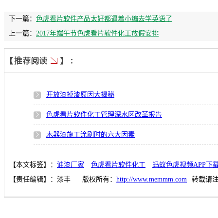
下一篇：
色虎看片软件产品太好都逼着小编去学英语了
上一篇：
2017年端午节色虎看片软件化工放假安排
开放漆掉漆原因大揭秘
色虎看片软件化工管理深水区改革报告
木器漆施工涂刷时的六大因素
【本文标签】：
油漆厂家
色虎看片软件化工
蚂蚁色虎视频APP下
【责任编辑】：
漆丰
版权所有：
http://www.memmm.com
转载请