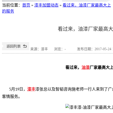
当前位置
：
首页
»
漆丰加盟动态
»
看过来，油漆厂家最高大上
的服务
看过来，油漆厂家最高
来源：漆丰
浏览：
-
发布日期：2017-05-24 1
看过来，
油漆
厂家
最高大
5月
日，
漆丰
漆张总以及智韬咨询施老师一行人来到了广
19
客情服务。