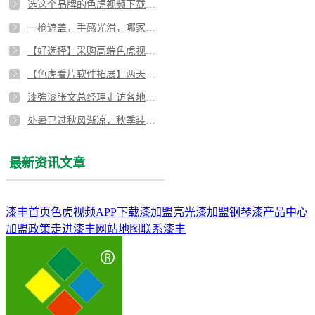
选这个品牌的色虎视频下载网站漆，会让您的色虎视频下载网站更显档次
一枪遮盖，手感光滑，哪家色虎视频APP下载白漆表现能这么好？！
【好选择】采购高端色虎视频APP下载漆去哪里？色虎看片软件漆好选择,高端色虎视频APP下载漆
【色虎看片软件拓展】两天一夜拓展游，色虎看片软件家人们都说：好过瘾啊！
漆強漆张文总经理走访各地经销商，面对面实现高效沟通
处暑已过秋风渐凉，秋季装修一定要六大注意事项！
最新资讯文章
漆丰首页
色虎视频APP下载漆加盟
亮光漆加盟
钢琴漆
产品中心
加盟政策
走进漆丰
网站地图
联系漆丰